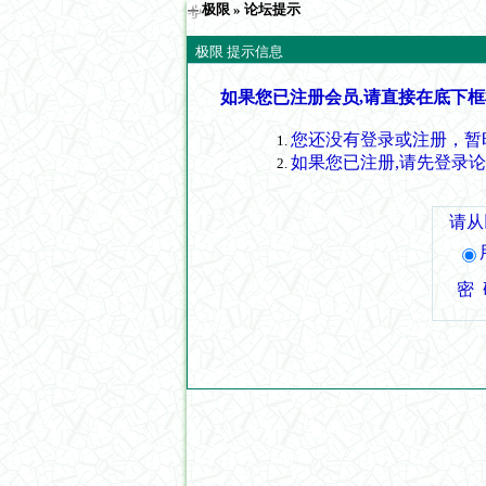
极限
» 论坛提示
极限 提示信息
如果您已注册会员,请直接在底下框
您还没有登录或注册，暂时
如果您已注册,请先登录
请从
密 