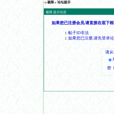
极限
» 论坛提示
极限 提示信息
如果您已注册会员,请直接在底下框
帖子ID非法
如果您已注册,请先登录
请从
密 