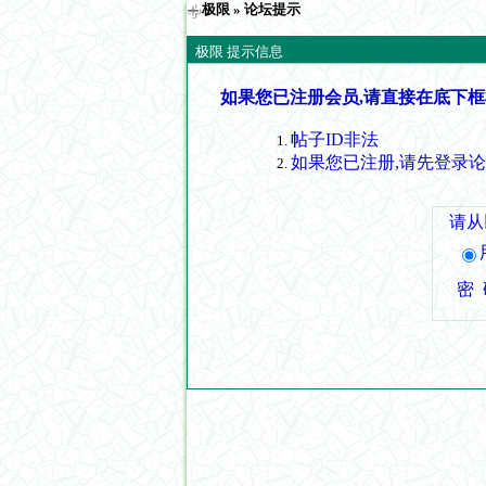
极限
» 论坛提示
极限 提示信息
如果您已注册会员,请直接在底下框
帖子ID非法
如果您已注册,请先登录
请从
密 