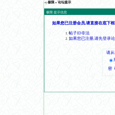
极限
» 论坛提示
极限 提示信息
如果您已注册会员,请直接在底下框
帖子ID非法
如果您已注册,请先登录
请从
密 