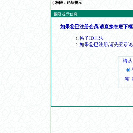
极限
» 论坛提示
极限 提示信息
如果您已注册会员,请直接在底下框
帖子ID非法
如果您已注册,请先登录
请从
密 