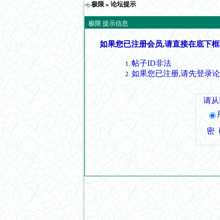
极限
» 论坛提示
极限 提示信息
如果您已注册会员,请直接在底下框
帖子ID非法
如果您已注册,请先登录
请从
密 