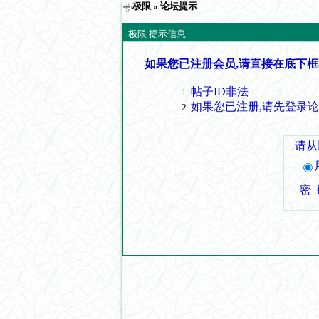
极限
» 论坛提示
极限 提示信息
如果您已注册会员,请直接在底下框
帖子ID非法
如果您已注册,请先登录
请从
密 