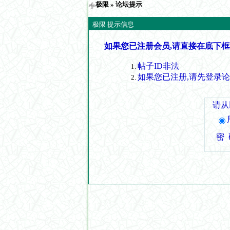
极限
» 论坛提示
极限 提示信息
如果您已注册会员,请直接在底下框
帖子ID非法
如果您已注册,请先登录
请从
密 