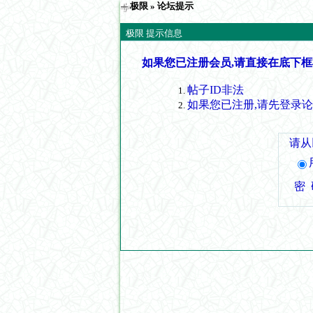
极限
» 论坛提示
极限 提示信息
如果您已注册会员,请直接在底下框
帖子ID非法
如果您已注册,请先登录
请从
密 