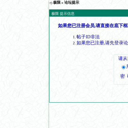
极限
» 论坛提示
极限 提示信息
如果您已注册会员,请直接在底下框
帖子ID非法
如果您已注册,请先登录
请从
密 