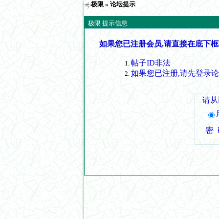
极限
» 论坛提示
极限 提示信息
如果您已注册会员,请直接在底下框
帖子ID非法
如果您已注册,请先登录
请从
密 