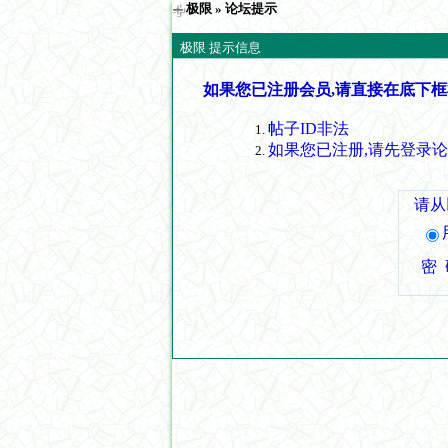
极限
» 论坛提示
极限 提示信息
如果您已注册会员,请直接在底下框
帖子ID非法
如果您已注册,请先登录
请从
密 