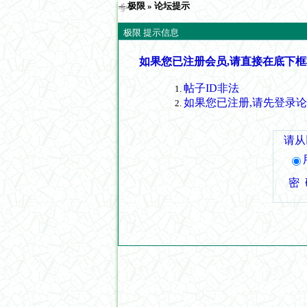
极限
» 论坛提示
极限 提示信息
如果您已注册会员,请直接在底下框
帖子ID非法
如果您已注册,请先登录
请从
密 