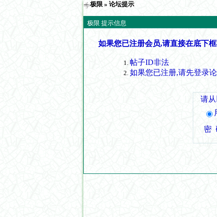
极限
» 论坛提示
极限 提示信息
如果您已注册会员,请直接在底下框
帖子ID非法
如果您已注册,请先登录
请从
密 