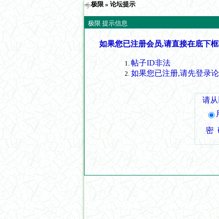
极限
» 论坛提示
极限 提示信息
如果您已注册会员,请直接在底下框
帖子ID非法
如果您已注册,请先登录
请从
密 