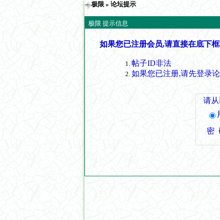
极限
» 论坛提示
极限 提示信息
如果您已注册会员,请直接在底下框
帖子ID非法
如果您已注册,请先登录
请从
密 