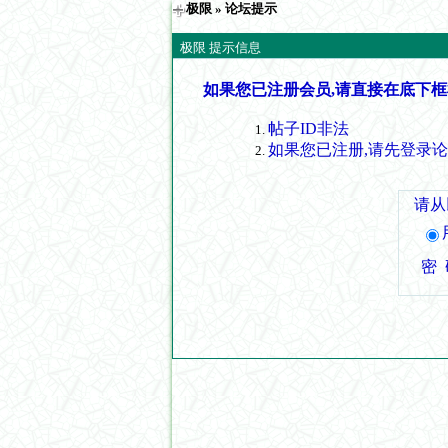
极限
» 论坛提示
极限 提示信息
如果您已注册会员,请直接在底下框
帖子ID非法
如果您已注册,请先登录
请从
密 