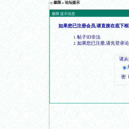
极限
» 论坛提示
极限 提示信息
如果您已注册会员,请直接在底下框
帖子ID非法
如果您已注册,请先登录
请从
密 