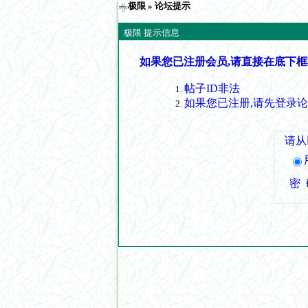
极限
» 论坛提示
极限 提示信息
如果您已注册会员,请直接在底下框
帖子ID非法
如果您已注册,请先登录
请从
密 