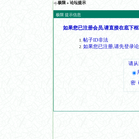
极限
» 论坛提示
极限 提示信息
如果您已注册会员,请直接在底下框
帖子ID非法
如果您已注册,请先登录
请从
密 