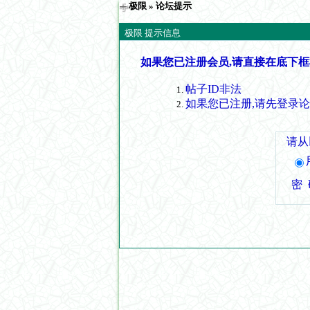
极限
» 论坛提示
极限 提示信息
如果您已注册会员,请直接在底下框
帖子ID非法
如果您已注册,请先登录
请从
密 