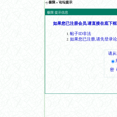
极限
» 论坛提示
极限 提示信息
如果您已注册会员,请直接在底下框
帖子ID非法
如果您已注册,请先登录
请从
密 