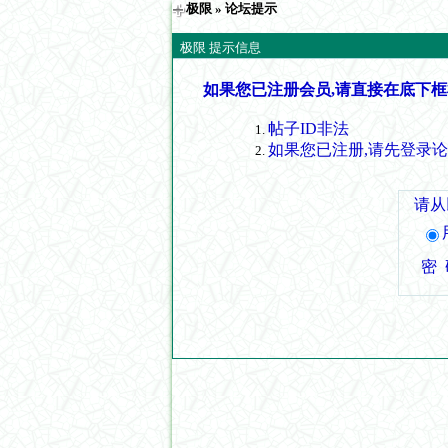
极限
» 论坛提示
极限 提示信息
如果您已注册会员,请直接在底下框
帖子ID非法
如果您已注册,请先登录
请从
密 