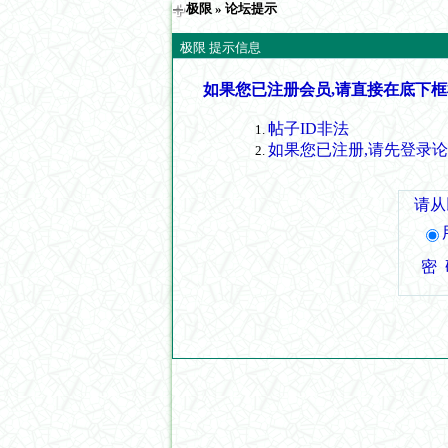
极限
» 论坛提示
极限 提示信息
如果您已注册会员,请直接在底下框
帖子ID非法
如果您已注册,请先登录
请从
密 