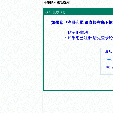
极限
» 论坛提示
极限 提示信息
如果您已注册会员,请直接在底下框
帖子ID非法
如果您已注册,请先登录
请从
密 