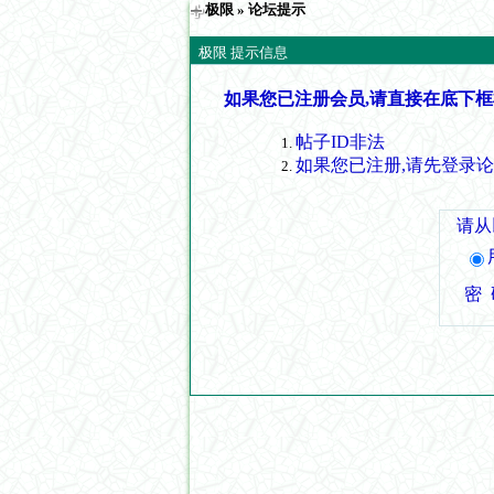
极限
» 论坛提示
极限 提示信息
如果您已注册会员,请直接在底下框
帖子ID非法
如果您已注册,请先登录
请从
密 