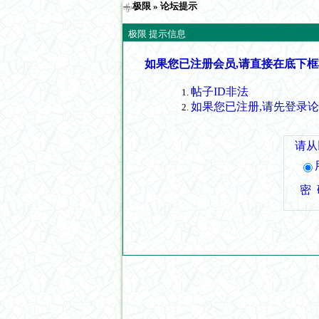
极限
» 论坛提示
极限 提示信息
如果您已注册会员,请直接在底下框
帖子ID非法
如果您已注册,请先登录
请从
密 