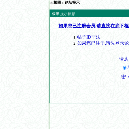
极限
» 论坛提示
极限 提示信息
如果您已注册会员,请直接在底下框
帖子ID非法
如果您已注册,请先登录
请从
密 