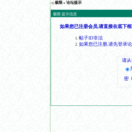
极限
» 论坛提示
极限 提示信息
如果您已注册会员,请直接在底下框
帖子ID非法
如果您已注册,请先登录
请从
密 