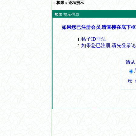
极限
» 论坛提示
极限 提示信息
如果您已注册会员,请直接在底下框
帖子ID非法
如果您已注册,请先登录
请从
密 