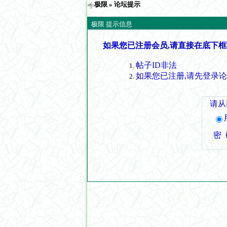
极限
» 论坛提示
极限 提示信息
如果您已注册会员,请直接在底下框
帖子ID非法
如果您已注册,请先登录
请从
密 