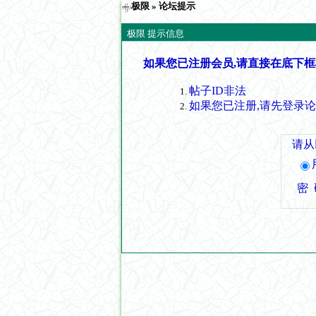
极限
» 论坛提示
极限 提示信息
如果您已注册会员,请直接在底下框
帖子ID非法
如果您已注册,请先登录
请从
密 