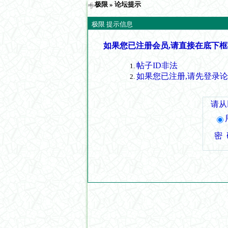
极限
» 论坛提示
极限 提示信息
如果您已注册会员,请直接在底下框
帖子ID非法
如果您已注册,请先登录
请从
密 