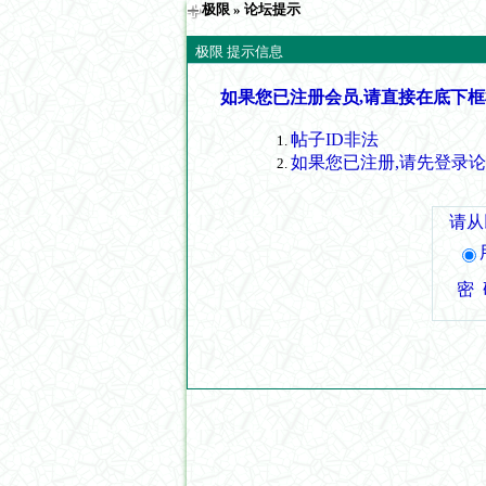
极限
» 论坛提示
极限 提示信息
如果您已注册会员,请直接在底下框
帖子ID非法
如果您已注册,请先登录
请从
密 