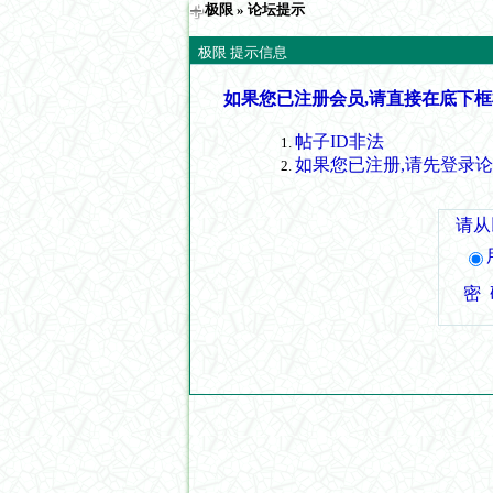
极限
» 论坛提示
极限 提示信息
如果您已注册会员,请直接在底下框
帖子ID非法
如果您已注册,请先登录
请从
密 