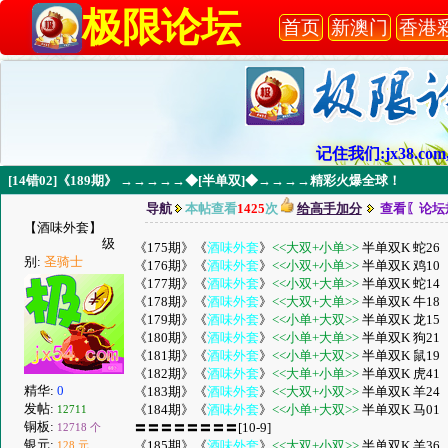
极限论坛
首页
新澳门
香港
记住我们:jx38.com,
[14错02]《189期》 →→→→→◆[半单双]◆→→→→精彩火爆全球！
导航
本帖查看
1425
次
给高手加分
查看〖论坛
【酒味外套】
级
《175期》《
酒味外套
》
<<大双+小单>>
半单双K 蛇26
别:
圣骑士
《176期》《
酒味外套
》
<<小双+小单>>
半单双K 鸡10
《177期》《
酒味外套
》
<<小双+大单>>
半单双K 蛇14
《178期》《
酒味外套
》
<<大双+大单>>
半单双K 牛1
《179期》《
酒味外套
》
<<小单+大双>>
半单双K 龙15
《180期》《
酒味外套
》
<<小单+大单>>
半单双K 狗21
《181期》《
酒味外套
》
<<小单+大双>>
半单双K 鼠19
《182期》《
酒味外套
》
<<大单+小单>>
半单双K 虎41
精华:
0
《183期》《
酒味外套
》
<<大双+小双>>
半单双K 羊24
发帖:
《184期》《
酒味外套
》
<<小单+大双>>
半单双K 马01
12711
铜板:
〓〓〓〓〓〓〓〓[10-9]
12718 个
银元:
《185期》《
酒味外套
》
<<大双+小双>>
半单双K 羊36
128 元