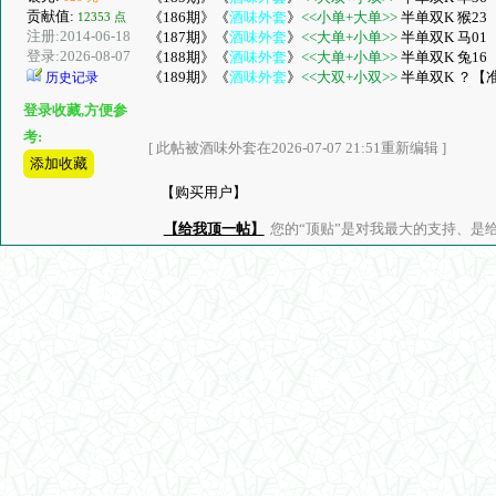
贡献值:
《186期》《
酒味外套
》
<<小单+大单>>
半单双K 猴23
12353 点
注册:2014-06-18
《187期》《
酒味外套
》
<<大单+小单>>
半单双K 马01
登录:2026-08-07
《188期》《
酒味外套
》
<<大单+小单>>
半单双K 兔1
《189期》《
酒味外套
》
<<大双+小双>>
半单双K ？【
历史记录
登录收藏,方便参
考:
[ 此帖被酒味外套在2026-07-07 21:51重新编辑 ]
添加收藏
【购买用户】
【给我顶一帖】
您的“顶贴”是对我最大的支持、是给了我