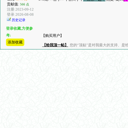
贡献值:
566 点
注册:2023-09-12
登录:2026-08-08
历史记录
登录收藏,方便参
考:
【购买用户】
添加收藏
【给我顶一帖】
您的“顶贴”是对我最大的支持、是给了我