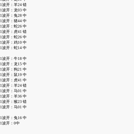
1波开：羊24 错
1波开：龙03 中
1波开：兔28 中
1波开：猪44 中
1波开：蛇26 中
1波开：虎41 错
1波开：蛇26 中
1波开：鸡10 中
1波开：蛇14 中
1波开：牛18 中
1波开：龙15 中
1波开：狗21 中
1波开：鼠19 中
1波开：虎41 中
1波开：羊24 错
1波开：马01 中
1波开：羊36 中
1波开：猴23 错
1波开：马01 中
1波开：兔16 中
1波开：0中