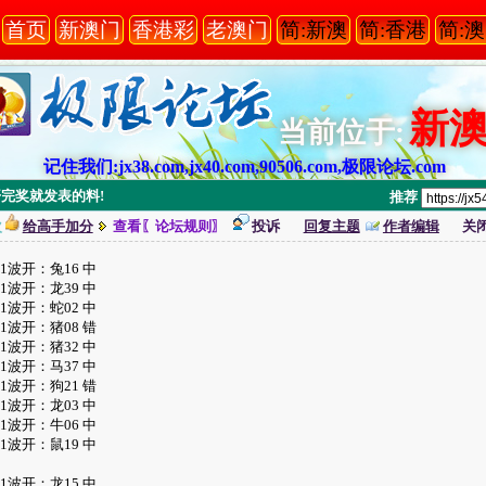
首页
新澳门
香港彩
老澳门
简:新澳
简:香港
简:
新
当前位于:
记住我们:jx38.com,jx40.com,90506.com,极限论坛.com
,开完奖就发表的料!
推荐
次
给高手加分
查看〖论坛规则〗
投诉
回复主题
作者编辑
关
1波开：兔16 中
1波开：龙39 中
1波开：蛇02 中
1波开：猪08 错
1波开：猪32 中
1波开：马37 中
1波开：狗21 错
1波开：龙03 中
1波开：牛06 中
1波开：鼠19 中
1波开：龙15 中