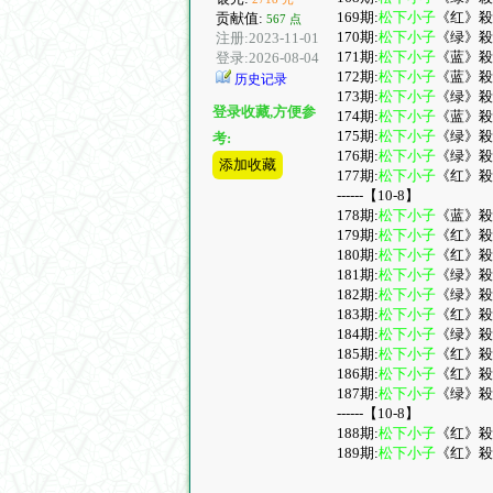
169期:
松下小子
《红》殺
贡献值:
567 点
170期:
松下小子
《绿》殺
注册:2023-11-01
171期:
松下小子
《蓝》殺
登录:2026-08-04
172期:
松下小子
《蓝》殺
历史记录
173期:
松下小子
《绿》殺
登录收藏,方便参
174期:
松下小子
《蓝》殺
175期:
松下小子
《绿》殺
考:
176期:
松下小子
《绿》殺
添加收藏
177期:
松下小子
《红》殺
------【10-8】
178期:
松下小子
《蓝》殺
179期:
松下小子
《红》殺
180期:
松下小子
《红》殺
181期:
松下小子
《绿》殺
182期:
松下小子
《绿》殺
183期:
松下小子
《红》殺
184期:
松下小子
《绿》殺
185期:
松下小子
《红》殺
186期:
松下小子
《红》殺
187期:
松下小子
《绿》殺
------【10-8】
188期:
松下小子
《红》殺
189期:
松下小子
《红》殺