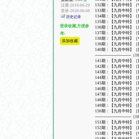
132期：【九肖中特】［牛/
注册:2018-06-29
133期：【九肖中特】［牛/
登录:2026-08-08
134期：【九肖中特】［鼠/
历史记录
135期：【九肖中特】［鼠/
登录收藏,方便参
136期：【九肖中特】［虎/
137期：【九肖中特】［鼠/
考:
138期：【九肖中特】［牛/
添加收藏
139期：【九肖中特】［鼠/
140期：【九肖中特】［鼠/
-----------------------------
141期：【九肖中特】［鼠/
142期：【九肖中特】［鼠/
143期：【九肖中特】［鼠/
144期：【九肖中特】［鼠/
145期：【九肖中特】［鼠/
146期：【九肖中特】［牛/
147期：【九肖中特】［鼠/
148期：【九肖中特】［牛/
149期：【九肖中特】［鼠/
150期：【九肖中特】［鼠/
-----------------------------
151期：【九肖中特】［鼠/
152期：【九肖中特】［鼠/
153期：【九肖中特】［牛/
154期：【九肖中特】［牛/