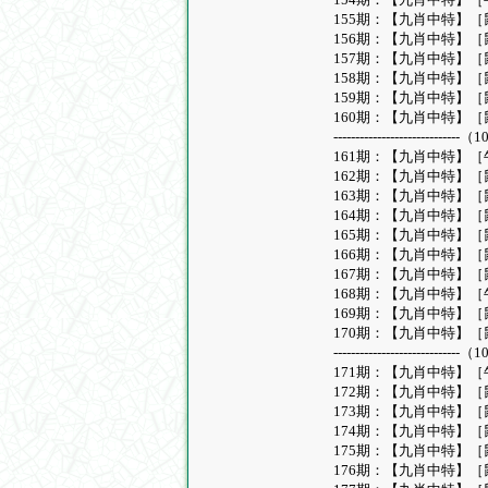
155期：【九肖中特】［鼠/
156期：【九肖中特】［鼠/
157期：【九肖中特】［鼠/
158期：【九肖中特】［鼠/
159期：【九肖中特】［鼠/
160期：【九肖中特】［鼠/
-----------------------------
161期：【九肖中特】［牛/
162期：【九肖中特】［鼠/
163期：【九肖中特】［鼠/
164期：【九肖中特】［鼠/
165期：【九肖中特】［鼠/
166期：【九肖中特】［鼠/
167期：【九肖中特】［鼠/
168期：【九肖中特】［牛/
169期：【九肖中特】［鼠/
170期：【九肖中特】［鼠/
-----------------------------
171期：【九肖中特】［牛/
172期：【九肖中特】［鼠/
173期：【九肖中特】［鼠/
174期：【九肖中特】［鼠/
175期：【九肖中特】［鼠/
176期：【九肖中特】［鼠/