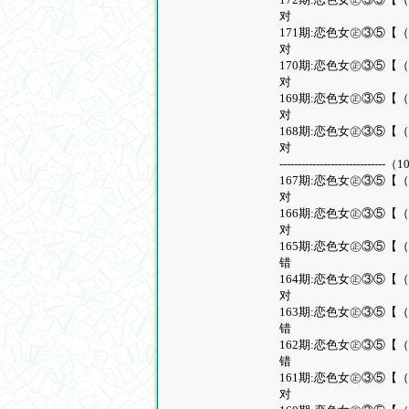
对
171期:恋色女㊣③⑤【（20-46-1
对
170期:恋色女㊣③⑤【（33-13-2
对
169期:恋色女㊣③⑤【（44-09-3
对
168期:恋色女㊣③⑤【（46-06-3
对
-----------------------------
167期:恋色女㊣③⑤【（16-44-3
对
166期:恋色女㊣③⑤【（20-26-1
对
165期:恋色女㊣③⑤【（26-47-4
错
164期:恋色女㊣③⑤【（20-15-2
对
163期:恋色女㊣③⑤【（06-39-2
错
162期:恋色女㊣③⑤【（29-21-4
错
161期:恋色女㊣③⑤【（47-14-4
对