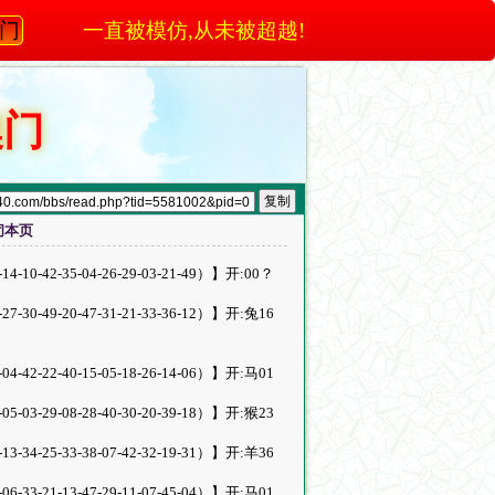
澳门
一直被模仿,从未被超越!
澳门
闭本页
-14-10-42-35-04-26-29-03-21-49）】开:00？
-27-30-49-20-47-31-21-33-36-12）】开:兔16
-04-42-22-40-15-05-18-26-14-06）】开:马01
-05-03-29-08-28-40-30-20-39-18）】开:猴23
-13-34-25-33-38-07-42-32-19-31）】开:羊36
-06-33-21-13-47-29-11-07-45-04）】开:马01