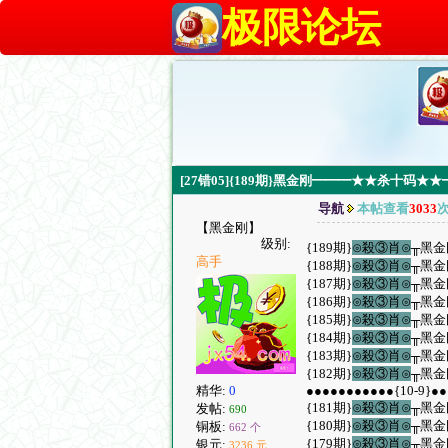
极限论坛
[27错05]{189期}黑金刚━━━★★杀十码★
导航
本帖查看
3033
【黑金刚】
级别:
{189期}
⊙殺③肖⊙
╥黑金
高手
{188期}
⊙殺③肖⊙
╥黑金
{187期}
⊙殺③肖⊙
╥黑金
{186期}
⊙殺③肖⊙
╥黑金
{185期}
⊙殺③肖⊙
╥黑金
{184期}
⊙殺③肖⊙
╥黑金
{183期}
⊙殺③肖⊙
╥黑金
{182期}
⊙殺③肖⊙
╥黑金
精华:
0
●●●●●●●●●●●{10-9}●
{181期}
⊙殺③肖⊙
╥黑金
发帖:
690
{180期}
⊙殺③肖⊙
╥黑金
铜板:
662 个
{179期}
⊙殺③肖⊙
╥黑金
银元:
3236 元