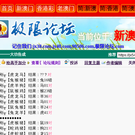
首页
新澳门
香港彩
老澳门
简:新澳
简:香港
简:
新
当前位于:
记住我们:jx38.com,jx40.com,90506.com,极限论坛.com
★━━━大功告成
推荐
次
给高手加分
查看〖论坛规则〗
投诉
回复主题
作者编辑
关
刚╥【虎 龙 马】 结果：??？
对
刚╥【兔 猴 猪】 结果：兔16错
刚╥【虎 羊 狗】 结果：马01
对
刚╥【鼠 猴 鸡】 结果：猴23错
刚╥【虎 龙 马】 结果：羊36
对
刚╥【虎 猴 猪】 结果：马01
对
刚╥【鼠 兔 猴】 结果：羊24
对
刚╥【兔 龙 羊】 结果：虎41
对
●●●●●●●●●●
刚╥【虎 猴 猪】 结果：鼠19
对
刚╥【蛇 鸡 猪】 结果：狗21
对
刚╥【虎 蛇 猪】 结果：龙15
对