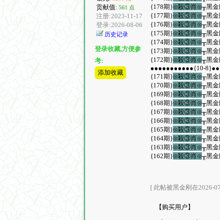
{178期}
⊙殺③肖⊙
╥黑金
贡献值:
561 点
{177期}
⊙殺③肖⊙
╥黑金
注册:2023-11-17
{176期}
⊙殺③肖⊙
╥黑金
登录:2026-08-06
{175期}
⊙殺③肖⊙
╥黑金
历史记录
{174期}
⊙殺③肖⊙
╥黑金
登录收藏,方便参
{173期}
⊙殺③肖⊙
╥黑金
{172期}
⊙殺③肖⊙
╥黑金
考:
●●●●●●●●●●●{10-8}●
添加收藏
{171期}
⊙殺③肖⊙
╥黑金
{170期}
⊙殺③肖⊙
╥黑金
{169期}
⊙殺③肖⊙
╥黑金
{168期}
⊙殺③肖⊙
╥黑金
{167期}
⊙殺③肖⊙
╥黑金
{166期}
⊙殺③肖⊙
╥黑金
{165期}
⊙殺③肖⊙
╥黑金
{164期}
⊙殺③肖⊙
╥黑金
{163期}
⊙殺③肖⊙
╥黑金
{162期}
⊙殺③肖⊙
╥黑金
[ 此帖被黑金刚在2026-07-
【购买用户】