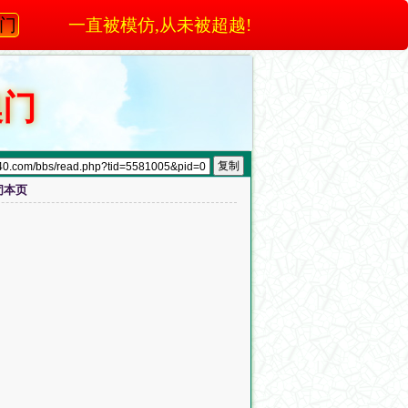
澳门
一直被模仿,从未被超越!
澳门
闭本页