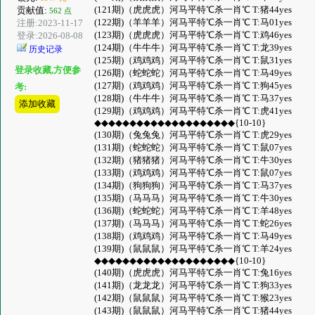
(121期)（虎虎虎）河马平特℃杀一肖℃ T:猪44yes
贡献值:
562 点
(122期)（羊羊羊）河马平特℃杀一肖℃ T:马01yes
注册:2023-11-17
(123期)（虎虎虎）河马平特℃杀一肖℃ T:鸡46yes
登录:2026-08-08
(124期)（牛牛牛）河马平特℃杀一肖℃ T:龙39yes
历史记录
(125期)（鸡鸡鸡）河马平特℃杀一肖℃ T:鼠31yes
登录收藏,方便参
(126期)（蛇蛇蛇）河马平特℃杀一肖℃ T:马49yes
(127期)（鸡鸡鸡）河马平特℃杀一肖℃ T:狗45yes
考:
(128期)（牛牛牛）河马平特℃杀一肖℃ T:马37yes
添加收藏
(129期)（鸡鸡鸡）河马平特℃杀一肖℃ T:虎41yes
◆◆◆◆◆◆◆◆◆◆◆◆◆◆◆◆◆◆◆◆{10-10}
(130期)（兔兔兔）河马平特℃杀一肖℃ T:虎29yes
(131期)（蛇蛇蛇）河马平特℃杀一肖℃ T:鼠07yes
(132期)（猪猪猪）河马平特℃杀一肖℃ T:牛30yes
(133期)（鸡鸡鸡）河马平特℃杀一肖℃ T:鼠07yes
(134期)（狗狗狗）河马平特℃杀一肖℃ T:马37yes
(135期)（马马马）河马平特℃杀一肖℃ T:牛30yes
(136期)（蛇蛇蛇）河马平特℃杀一肖℃ T:羊48yes
(137期)（马马马）河马平特℃杀一肖℃ T:蛇26yes
(138期)（鸡鸡鸡）河马平特℃杀一肖℃ T:马49yes
(139期)（鼠鼠鼠）河马平特℃杀一肖℃ T:羊24yes
◆◆◆◆◆◆◆◆◆◆◆◆◆◆◆◆◆◆◆◆{10-10}
(140期)（虎虎虎）河马平特℃杀一肖℃ T:兔16yes
(141期)（龙龙龙）河马平特℃杀一肖℃ T:狗33yes
(142期)（鼠鼠鼠）河马平特℃杀一肖℃ T:猴23yes
(143期)（鼠鼠鼠）河马平特℃杀一肖℃ T:猪44yes