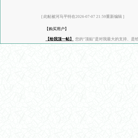
[ 此帖被河马平特在2026-07-07 21:59重新编辑 ]
【购买用户】
【给我顶一帖】
您的“顶贴”是对我最大的支持、是给了我