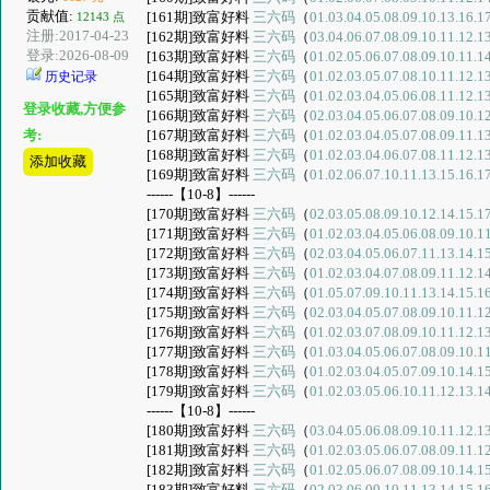
贡献值:
[161期]致富好料
三六码
（
01.03.04.05.08.09.10.13.16.1
12143 点
注册:2017-04-23
[162期]致富好料
三六码
（
03.04.06.07.08.09.10.11.12.1
登录:2026-08-09
[163期]致富好料
三六码
（
01.02.05.06.07.08.09.10.11.1
[164期]致富好料
三六码
（
01.02.03.05.07.08.10.11.12.1
历史记录
[165期]致富好料
三六码
（
01.02.03.04.05.06.08.11.12.1
登录收藏,方便参
[166期]致富好料
三六码
（
02.03.04.05.06.07.08.09.10.1
[167期]致富好料
三六码
（
01.02.03.04.05.07.08.09.11.1
考:
[168期]致富好料
三六码
（
01.02.03.04.06.07.08.11.12.1
添加收藏
[169期]致富好料
三六码
（
01.02.06.07.10.11.13.15.16.1
------【10-8】------
[170期]致富好料
三六码
（
02.03.05.08.09.10.12.14.15.1
[171期]致富好料
三六码
（
01.02.03.04.05.06.08.09.10.1
[172期]致富好料
三六码
（
02.03.04.05.06.07.11.13.14.1
[173期]致富好料
三六码
（
01.02.03.04.07.08.09.11.12.1
[174期]致富好料
三六码
（
01.05.07.09.10.11.13.14.15.1
[175期]致富好料
三六码
（
02.03.04.05.07.08.09.10.11.1
[176期]致富好料
三六码
（
01.02.03.07.08.09.10.11.12.1
[177期]致富好料
三六码
（
01.03.04.05.06.07.08.09.10.1
[178期]致富好料
三六码
（
01.02.03.04.05.07.09.10.14.1
[179期]致富好料
三六码
（
01.02.03.05.06.10.11.12.13.1
------【10-8】------
[180期]致富好料
三六码
（
03.04.05.06.08.09.10.11.12.1
[181期]致富好料
三六码
（
01.02.03.05.06.07.08.09.11.1
[182期]致富好料
三六码
（
01.02.05.06.07.08.09.10.14.1
[183期]致富好料
三六码
（
02.03.06.09.10.11.13.14.15.1