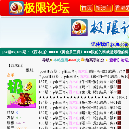
极限论坛
首页
新澳门
香港
记住我们:jx38.com,
[34错05]189期：《西木山》■■■■《黄金杀三肖》■■■眼前的料就是最稳的料
导航
本帖查看
4660
次
给高手加分
查看〖论坛
【西木山】
级别:
[post]189期：╒杀三肖╕
西木山
{蛇+马+虎} 結果 : ??？
高手
[/ post]188期：╒杀三肖╕
西木山
{猪+狗+牛} 結果 : 兔16
187期：╒杀三肖╕
西木山
{牛+猪+猴} 結果 : 马01
对
186期：╒杀三肖╕
西木山
{鸡+牛+虎} 結果 : 猴23
对
185期：╒杀三肖╕
西木山
{兔+龙+猪} 結果 : 羊36
对
★★★★★★★★★★★★★★★★★★★★★★（10-8
184期：╒杀三肖╕
西木山
{兔+虎+马} 結果 : 马01错
183期：╒杀三肖╕
西木山
{兔+猴+羊} 結果 : 羊24错
精华:
0
182期：╒杀三肖╕
西木山
{猪+龙+兔} 結果 : 虎41
对
发帖:
181期：╒杀三肖╕
西木山
{狗+牛+蛇} 結果 : 鼠19
对
614
铜板:
180期：╒杀三肖╕
西木山
{猴+羊+龙} 結果 : 狗21
对
647 个
银元:
179期：╒杀三肖╕
西木山
{猴+鸡+猪} 結果 : 龙15
对
5530 元