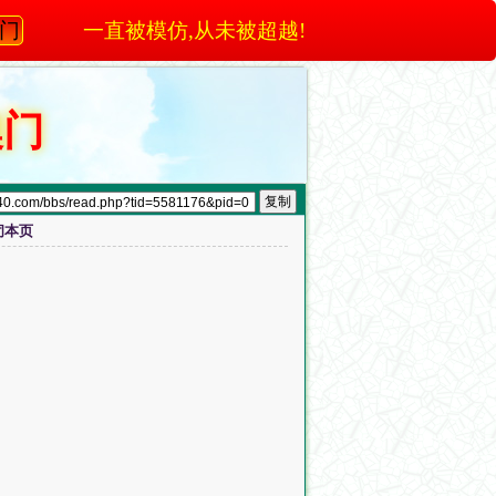
澳门
一直被模仿,从未被超越!
澳门
闭本页