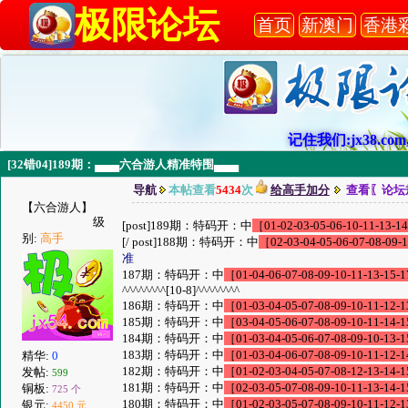
极限论坛
首页
新澳门
香港
记住我们:jx38.com,
[32错04]189期：▄▄▄六合游人精准特围▄▄▄
导航
本帖查看
5434
次
给高手加分
查看〖论坛
【六合游人】
级
[post]189期：特码开：中
［01-02-03-05-06-10-11-13-14
别:
高手
[/ post]188期：特码开：中
［02-03-04-05-06-07-08-09-1
准
187期：特码开：中
［01-04-06-07-08-09-10-11-13-15-1
^^^^^^^^[10-8]^^^^^^^^
186期：特码开：中
［01-03-04-05-07-08-09-10-11-12-1
185期：特码开：中
［03-04-05-06-07-08-09-10-11-14-1
184期：特码开：中
［01-03-04-05-06-07-08-09-10-13-1
183期：特码开：中
［01-03-04-06-07-08-09-10-11-12-1
精华:
0
182期：特码开：中
［01-02-03-04-05-07-08-12-13-14-1
发帖:
599
181期：特码开：中
［02-03-05-07-08-09-10-11-13-14-1
铜板:
725 个
180期：特码开：中
［01-02-03-05-07-08-09-10-11-12-1
银元:
4450 元