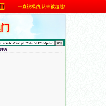
澳门
一直被模仿,从未被超越!
澳门
闭本页