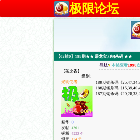
极限论坛
【02错0】189期★★ 屠龙宝刀钢杀码 ★★
导航
本帖查看
1998
【茶之香】
级别:
光明使者
189期钢杀码《25,47,34
188期钢杀码《15,39,40
187期钢杀码《20,28,33
精华:
0
发帖:
4201
铜板:
4533 个
银元:
174 元