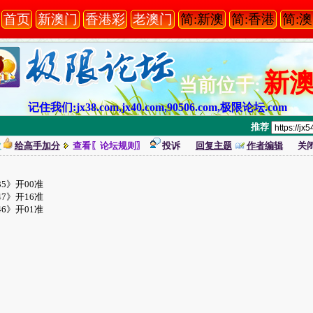
首页
新澳门
香港彩
老澳门
简:新澳
简:香港
简:
新
当前位于:
记住我们:jx38.com,jx40.com,90506.com,极限论坛.com
推荐
次
给高手加分
查看〖论坛规则〗
投诉
回复主题
作者编辑
关
,35》开00准
,47》开16准
,46》开01准