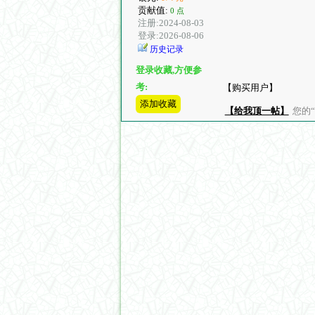
贡献值:
0 点
注册:2024-08-03
登录:2026-08-06
历史记录
登录收藏,方便参
考:
【购买用户】
添加收藏
【给我顶一帖】
您的“