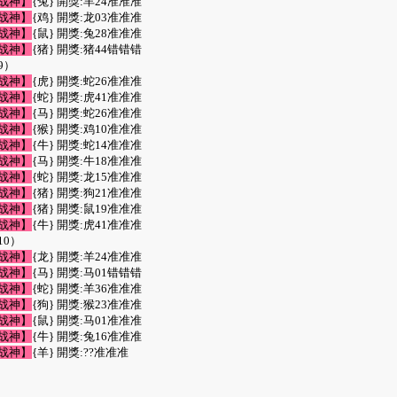
战神】
{兔} 開獎:羊24准准准
战神】
{鸡} 開獎:龙03准准准
战神】
{鼠} 開獎:兔28准准准
战神】
{猪} 開獎:猪44错错错
9）
战神】
{虎} 開獎:蛇26准准准
战神】
{蛇} 開獎:虎41准准准
战神】
{马} 開獎:蛇26准准准
战神】
{猴} 開獎:鸡10准准准
战神】
{牛} 開獎:蛇14准准准
战神】
{马} 開獎:牛18准准准
战神】
{蛇} 開獎:龙15准准准
战神】
{猪} 開獎:狗21准准准
战神】
{猪} 開獎:鼠19准准准
战神】
{牛} 開獎:虎41准准准
10）
战神】
{龙} 開獎:羊24准准准
战神】
{马} 開獎:马01错错错
战神】
{蛇} 開獎:羊36准准准
战神】
{狗} 開獎:猴23准准准
战神】
{鼠} 開獎:马01准准准
战神】
{牛} 開獎:兔16准准准
战神】
{羊} 開獎:??准准准