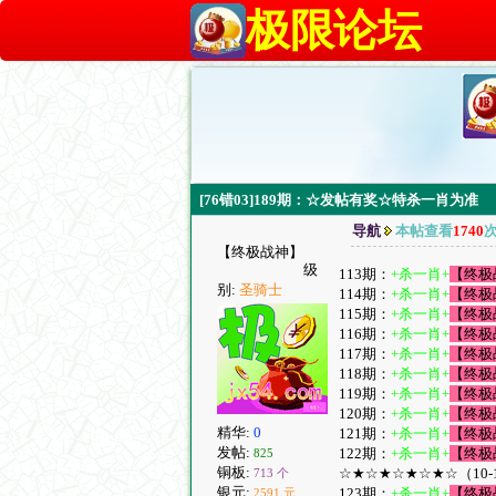
极限论坛
[76错03]189期：☆发帖有奖☆特杀一肖为准
导航
本帖查看
1740
【终极战神】
级
113期：
+杀一肖+
【终极
别:
圣骑士
114期：
+杀一肖+
【终极
115期：
+杀一肖+
【终极
116期：
+杀一肖+
【终极
117期：
+杀一肖+
【终极
118期：
+杀一肖+
【终极
119期：
+杀一肖+
【终极
120期：
+杀一肖+
【终极
精华:
0
121期：
+杀一肖+
【终极
发帖:
122期：
+杀一肖+
【终极
825
铜板:
☆★☆★☆★☆★☆（10-
713 个
银元:
123期：
+杀一肖+
【终极
2591 元