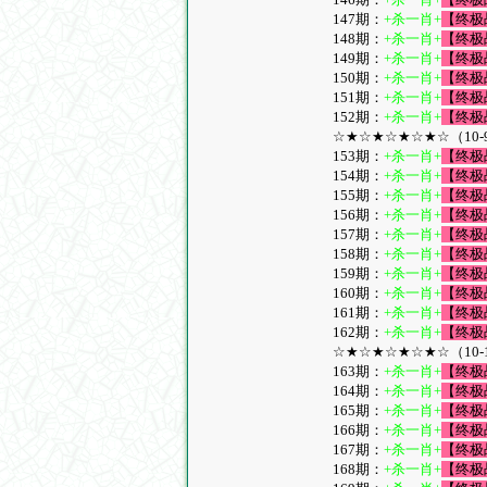
147期：
+杀一肖+
【终极
148期：
+杀一肖+
【终极
149期：
+杀一肖+
【终极
150期：
+杀一肖+
【终极
151期：
+杀一肖+
【终极
152期：
+杀一肖+
【终极
☆★☆★☆★☆★☆（10-
153期：
+杀一肖+
【终极
154期：
+杀一肖+
【终极
155期：
+杀一肖+
【终极
156期：
+杀一肖+
【终极
157期：
+杀一肖+
【终极
158期：
+杀一肖+
【终极
159期：
+杀一肖+
【终极
160期：
+杀一肖+
【终极
161期：
+杀一肖+
【终极
162期：
+杀一肖+
【终极
☆★☆★☆★☆★☆（10-
163期：
+杀一肖+
【终极
164期：
+杀一肖+
【终极
165期：
+杀一肖+
【终极
166期：
+杀一肖+
【终极
167期：
+杀一肖+
【终极
168期：
+杀一肖+
【终极