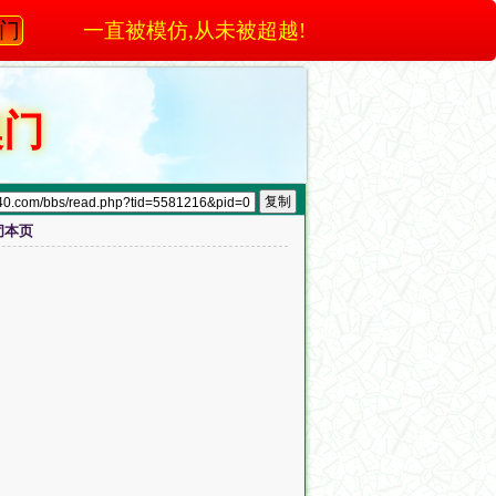
澳门
一直被模仿,从未被超越!
澳门
闭本页