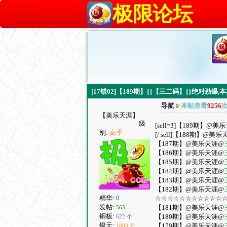
极限论坛
[17错02]【189期】||||【三二码】||||绝对劲
导航
本帖查看
9256
【美乐天涯】
级
[sell=3]【189期】@美
别:
高手
[/ sell]【188期】@美
【187期】@美乐天涯@
【186期】@美乐天涯@
【185期】@美乐天涯@
【184期】@美乐天涯@
【183期】@美乐天涯@
【182期】@美乐天涯@
精华:
0
☆☆☆☆☆☆☆☆☆☆☆☆【
发帖:
【181期】@美乐天涯@
563
铜板:
【180期】@美乐天涯@
622 个
银元:
【179期】@美乐天涯@
1803 元