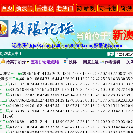
首页
新澳门
香港彩
老澳门
简:新澳
简:香港
简:
新
当前位于:
记住我们:jx38.com,jx40.com,90506.com,极限论坛.com
爆,本期继续大中！
推荐
次
给高手加分
查看〖论坛规则〗
投诉
回复主题
作者编辑
关
乐天涯@
三二码
39.46.16.41.44.35.20.25.13.29.42.03.12.34.26.32.07.49.22.08.31.
乐天涯@
三二码
46.10.21.06.04.33.16.44.45.36.39.11.13.20.02.42.25.08.14.38.30.3
三二码
05.11.32.10.24.44.23.45.06.43.20.21.07.25.46.29.34.42.09.12.19.48.31.
三二码
30.25.18.44.46.17.16.15.34.32.19.07.11.40.39.43.20.37.10.29.01.23.22.
三二码
30.18.17.22.02.16.42.40.35.09.31.46.14.20.05.08.10.48.34.12.28.03.32.
三二码
06.47.46.42.49.31.27.43.09.24.29.12.40.36.25.05.11.34.07.45.41.19.23.
三二码
24.09.12.44.26.16.21.48.47.35.14.13.07.31.46.39.18.42.43.29.15.11.04.
三二码
31.33.05.13.19.04.17.14.25.24.43.11.37.28.26.20.47.08.22.02.09.42.07.
10-9】
三二码
09.18.39.11.05.31.21.41.14.48.06.02.36.45.28.16.49.01.20.30.42.29.03.
三二码
49.22.37.10.24.41.40.33.32.38.19.48.47.11.27.25.21.07.08.28.09.42.44.
三二码
37.34.18.16.42.04.17.19.36.09.28.01.44.29.41.15.06.47.21.23.10.13.12.