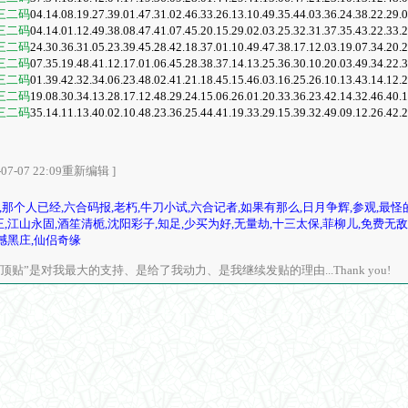
三二码
04.14.08.19.27.39.01.47.31.02.46.33.26.13.10.49.35.44.03.36.24.38.22.
三二码
04.14.01.12.49.38.08.47.41.07.45.20.15.29.02.03.25.32.31.37.35.43.22.
三二码
24.30.36.31.05.23.39.45.28.42.18.37.01.10.49.47.38.17.12.03.19.07.34.
三二码
07.35.19.48.41.12.17.01.06.45.28.38.37.14.13.25.36.30.10.20.03.49.34.
三二码
01.39.42.32.34.06.23.48.02.41.21.18.45.15.46.03.16.25.26.10.13.43.14.
三二码
19.08.30.34.13.28.17.12.48.29.24.15.06.26.01.20.33.36.23.42.14.32.46.
三二码
35.14.11.13.40.02.10.48.23.36.25.44.41.19.33.29.15.39.32.49.09.12.26.
7-07 22:09重新编辑 ]
,那个人已经,六合码报,老朽,牛刀小试,六合记者,如果有那么,日月争辉,参观,最怪
王,江山永固,酒笙清栀,沈阳彩子,知足,少买为好,无量劫,十三太保,菲柳儿,免费无敌
震撼黑庄,仙侣奇缘
顶贴”是对我最大的支持、是给了我动力、是我继续发贴的理由...Thank you!