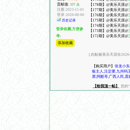
贡献值:
【178期】@美乐天涯@
557 点
注册:2023-11-01
【177期】@美乐天涯@
登录:2026-08-06
【176期】@美乐天涯@
【175期】@美乐天涯@
历史记录
【174期】@美乐天涯@
登录收藏,方便参
【173期】@美乐天涯@
【172期】@美乐天涯@
考:
添加收藏
[ 此帖被美乐天涯在2026-0
【购买用户】
张龙小东
板主人,注定要,九州码
票,阿酷哥,广西人民,
【给我顶一帖】
您的“