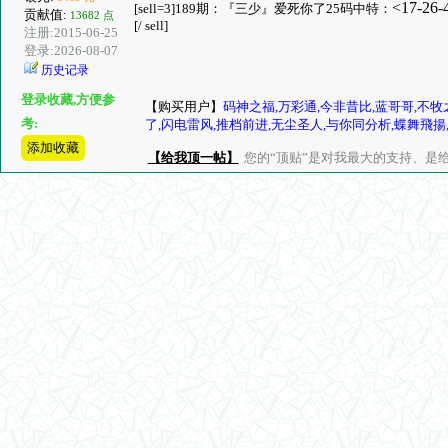
<17-26-
[sell=3]189期：『三少』爱死你了25码中特：
贡献值:
13682 点
[/ sell]
注册:2015-06-25
登录:2026-08-07
历史记录
登录收藏,方便参
【购买用户】
码神之福,万彩通,今非昔比,蓝哥哥,不牧
考:
了,闪电雷风,推档前进,无尘圣人,与你同分析,蝶舞飛揚
添加收藏
【给我顶一帖】
您的“顶贴”是对我最大的支持、是给了我